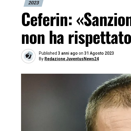
2023
Ceferin: «Sanzion
non ha rispettato
Published
3 anni ago
on
31 Agosto 2023
By
Redazione JuventusNews24