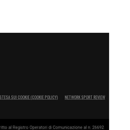
STESA SUI COOKIE (COOKIE POLICY)
NETWORK SPORT REVIEW
itto al Registro Operatori di Comunicazione al n. 26692