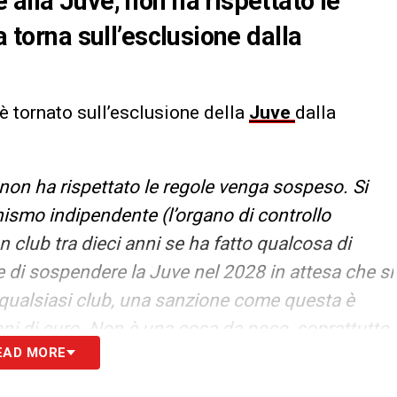
alla Juve, non ha rispettato le
a torna sull’esclusione dalla
è tornato sull’esclusione della
Juve
dalla
 non ha rispettato le regole venga sospeso. Si
nismo indipendente (l’organo di controllo
n club tra dieci anni se ha fatto qualcosa di
di sospendere la Juve nel 2028 in attesa che si
 qualsiasi club, una sanzione come questa è
oni di euro. Non è una cosa da poco, soprattutto
EAD MORE
inanziarie
»