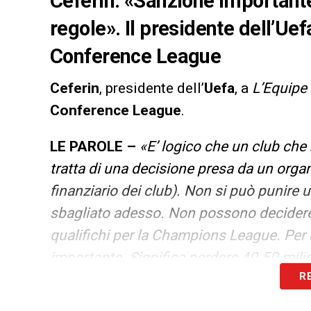
Ceferin: «Sanzione importante 
regole». Il presidente dell’Uef
Conference League
Ceferin
, presidente dell’
Uefa
, a
L’Equipe
Conference League
.
LE PAROLE –
«E’ logico che un club che
tratta di una decisione presa da un orga
finanziario dei club). Non si può punire u
sbagliato adesso. Non possono decidere 
qualifichi per la Champions League. Per
importante. Significa perdere 40-50 mili
R
se si tratta di un club in gravi difficoltà f