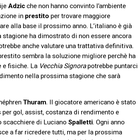
ije
Adzic
che non hanno convinto l’ambiente
azione in
prestito
per trovare maggiore
nare alla base il prossimo anno. L’italiano è già
a stagione ha dimostrato di non essere ancora
otrebbe anche valutare una trattativa definitiva.
 prestito sembra la soluzione migliore perchè ha
e e fisiche. La
Vecchia Signora
potrebbe puntarci
ndimento nella prossima stagione che sarà
héphren
Thuram
. Il giocatore americano è stato
 per gol, assist, costanza di rendimento e
lo scacchiere di Luciano
Spalletti
. Ogni anno
ce a far ricredere tutti, ma per la prossima