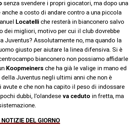
o
senza svendere i propri giocatori, ma dopo una
 anche a costo di andare contro a una piccola
Manuel
Locatelli
che resterà in bianconero salvo
o dei migliori, motivo per cui il club dovrebbe
della Juventus? Assolutamente no, ma quando la
’uomo giusto per aiutare la linea difensiva. Si è
l centrocampo bianconero non possiamo affidarle
eun
Koopmeiners
che ha già le valige in mano ed
i della Juventus negli ultimi anni che non è
ni avute e che non ha capito il peso di indossare
pochi dubbi, l’olandese
va ceduto
in fretta, ma
a sistemazione.
E NOTIZIE DEL GIORNO