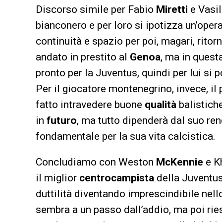
Discorso simile per Fabio
Miretti
e Vasil
bianconero e per loro si ipotizza un’oper
continuità e spazio per poi, magari, ritor
andato in prestito al
Genoa
, ma in quest
pronto per la Juventus, quindi per lui si p
Per il giocatore montenegrino, invece, il
fatto intravedere buone
qualità
balistich
in
futuro
, ma tutto dipenderà dal suo re
fondamentale per la sua vita calcistica.
Concludiamo con Weston
McKennie
e K
il miglior
centrocampista
della Juventus
duttilità diventando imprescindibile nel
sembra a un passo dall’addio, ma poi ries