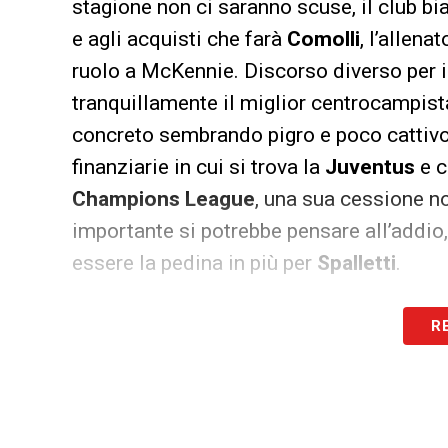
stagione non ci saranno scuse, il club bi
e agli acquisti che farà
Comolli
, l’allena
ruolo a McKennie. Discorso diverso per 
tranquillamente il miglior centrocampist
concreto sembrando pigro e poco cattivo
finanziarie in cui si trova la
Juventus
e c
Champions League
, una sua cessione no
importante si potrebbe pensare all’addio
essere la pedina in più per
Spalletti
.
R