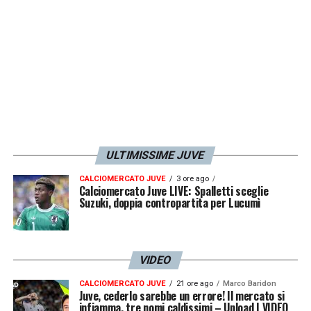
Cerri è pronto a prendersi il Bari: un nuovo
capitolo che potrebbe segnare la svolta della
sua giovane carriera.
LA PLAYLIST DELLE NOSTRE TOP NEWS
ULTIMISSIME JUVE
CALCIOMERCATO JUVE
3 ore ago
Calciomercato Juve LIVE: Spalletti sceglie
Suzuki, doppia contropartita per Lucumì
VIDEO
CALCIOMERCATO JUVE
21 ore ago
Marco Baridon
Juve, cederlo sarebbe un errore! Il mercato si
infiamma, tre nomi caldissimi – Upload | VIDEO