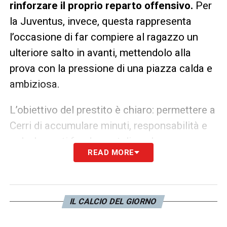
rinforzare il proprio reparto offensivo.
Per
la Juventus, invece, questa rappresenta
l’occasione di far compiere al ragazzo un
ulteriore salto in avanti, mettendolo alla
prova con la pressione di una piazza calda e
ambiziosa.
L’obiettivo del prestito è chiaro: permettere a
Cerri di accumulare minuti, responsabilità e
gol, elementi fondamentali per la sua
READ MORE
maturazione.
La Juventus Next Gen
conferma così la propria funzione
strategica, quella di formare giocatori
IL CALCIO DEL GIORNO
pronti a imporsi nel calcio professionistico.