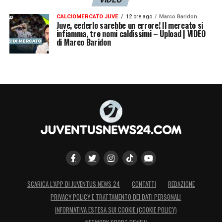
CALCIOMERCATO JUVE
12 ore ago
Marco Baridon
Juve, cederlo sarebbe un errore! Il mercato si
infiamma, tre nomi caldissimi – Upload | VIDEO
di Marco Baridon
SCARICA L’APP DI JUVENTUS NEWS 24
CONTATTI
REDAZIONE
PRIVACY POLICY E TRATTAMENTO DEI DATI PERSONALI
INFORMATIVA ESTESA SUI COOKIE (COOKIE POLICY)