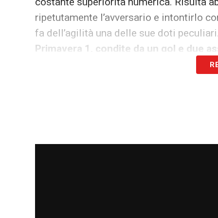
costante superiorità numerica. Risulta ab
ripetutamente l’avversario e intontirlo co
fa dell’agilità una delle sue doti peculiari
Primavera 1, condite da un gol e due as
R
La rete è avvenuta in casa nella larga vitt
l’essenza del giocatore siciliano: veloce
sassata incredibile da fuori area. Nella 
sia tatticamente che fisicamente sotto l
contratto da professionista, valido sino 
con Magnanelli, sempre più cattiveria ag
aggiunti alla capacità di gestione degli s
Il rendimento del giocatore è sempre stato 
spicco, Magnanelli si può godere il suo tu