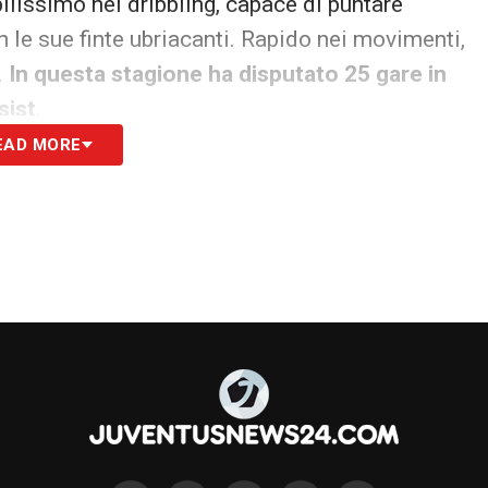
ilissimo nel dribbling, capace di puntare
n le sue finte ubriacanti. Rapido nei movimenti,
.
In questa stagione ha disputato 25 gare in
sist
.
EAD MORE
oria contro il
Monza
ed esprime quella che è
 cambio di passo, avversario lasciato sul posto e
passata stagione, il ragazzo è molto migliorato
a guida di Montero, meritando così il primo
a giugno 2027. Ulteriori passi avanti quest’anno
onistica e attacco costante della profondità,
pazi, una dote lodabile.
d’alto livello, ora, in attesa del definitivo
ttofare offensivo in vista del finale di stagione