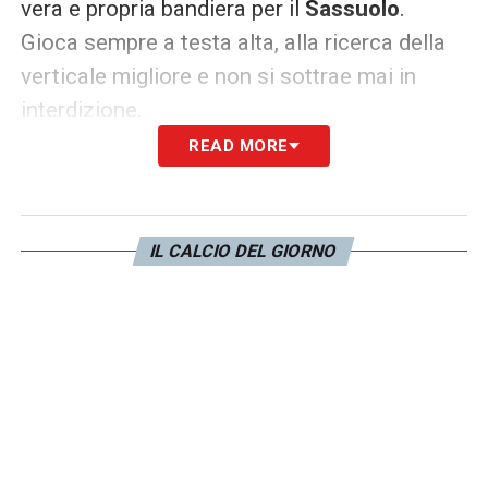
vera e propria bandiera per il
Sassuolo
.
Gioca sempre a testa alta, alla ricerca della
verticale migliore e non si sottrae mai in
interdizione.
READ MORE
Le capacità sono evidenti, il contratto in
scadenza 2026 potrebbe essere
ulteriormente prolungato, a breve, a
IL CALCIO DEL GIORNO
certificare tutta la fiducia che la società
ripone nel talento di Keutgen. Sempre più
legato ai colori bianconeri e non solamente
ad un passo come Witsel, a più riprese
protagonista di un vero e proprio tormentone
di mercato.