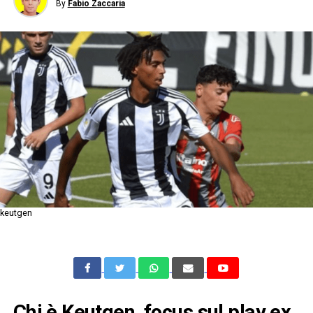
By
Fabio Zaccaria
keutgen
Chi è Keutgen, focus sul play ex