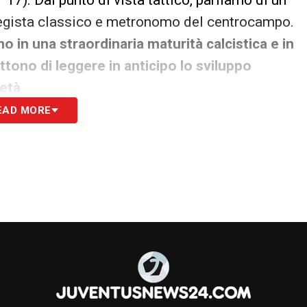
r 17). Dal punto di vista tattico, parliamo di un
regista classico e metronomo del centrocampo.
no in una straordinaria maturità calcistica e in
ettono di leggere in anticipo lo sviluppo
 età
.
EAD MORE
za eccelle sia sul corto che sul lungo,
 ritmi della manovra come un vero e proprio
a tattica fuori dal comune in fase di non
 intercettare i palloni e far ripartire la
fettamente l’insistenza della Juventus e la
ato a godersi il suo nuovo gioiello
.
S