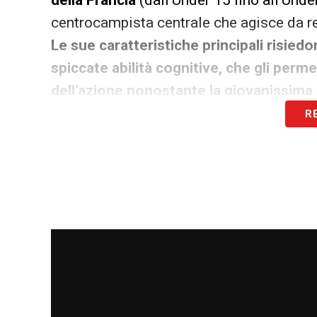
della Francia
(dall’Under 15 fino all’Unde
centrocampista centrale che agisce da 
Le sue caratteristiche principali risiedo
spiccate abilità cognitive, che gli perm
dell’azione nonostante la giovanissima
R
Dotato di un’ottima tecnica di base,
Mand
dettando i tempi di gioco e gestendo i
faro
. A questo si aggiunge un’intelligenz
possesso: sa sempre come posizionarsi per
squadra.
Qualità rare, che spiegano per
risposta categorica del Nizza, intenzion
LA PLAYLIST DELLE NOSTRE TOP NEW