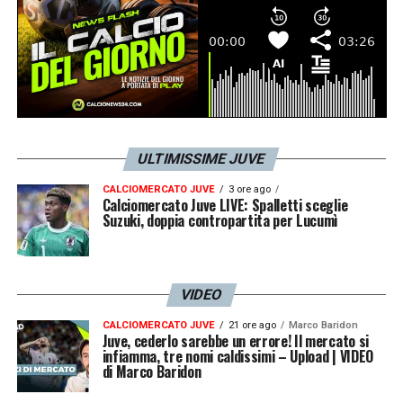
strategici e le organizzazioni sportive, in
Italia e nel mondo
».
LA PLAYLIST DELLE NOSTRE TOP NEWS
ULTIMISSIME JUVE
CALCIOMERCATO JUVE
3 ore ago
Calciomercato Juve LIVE: Spalletti sceglie
Suzuki, doppia contropartita per Lucumì
VIDEO
CALCIOMERCATO JUVE
21 ore ago
Marco Baridon
Juve, cederlo sarebbe un errore! Il mercato si
infiamma, tre nomi caldissimi – Upload | VIDEO
di Marco Baridon