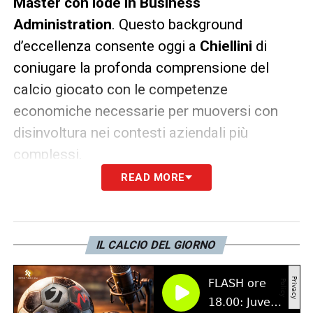
Master con lode in Business
Administration
. Questo background
d’eccellenza consente oggi a
Chiellini
di
coniugare la profonda comprensione del
calcio giocato con le competenze
economiche necessarie per muoversi con
disinvoltura nei contesti aziendali più
complessi.
READ MORE
Di seguito il comunicato ufficiale:
«
Giorgio Chiellini assume il ruolo di Chief
IL CALCIO DEL GIORNO
Club Affairs Officer, rafforzando la capacità
di Juventus di dialogare, costruire relazioni e
rappresentare i propri interessi presso le
principali istituzioni, gli stakeholder