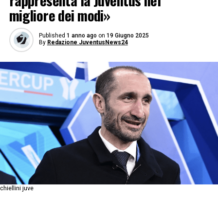
rappresenta la Juventus nel
migliore dei modi»
Published
1 anno ago
on
19 Giugno 2025
By
Redazione JuventusNews24
chiellini juve