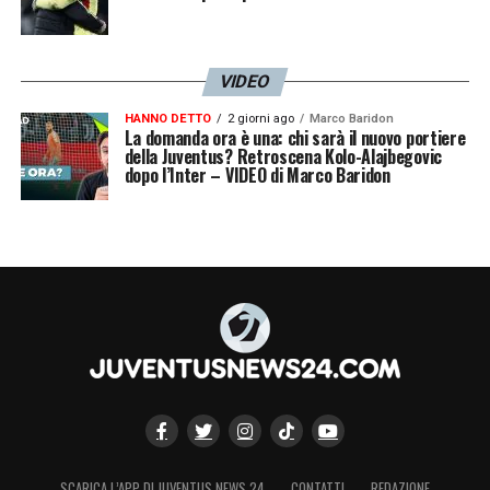
VIDEO
HANNO DETTO
2 giorni ago
Marco Baridon
La domanda ora è una: chi sarà il nuovo portiere
della Juventus? Retroscena Kolo-Alajbegovic
dopo l’Inter – VIDEO di Marco Baridon
SCARICA L’APP DI JUVENTUS NEWS 24
CONTATTI
REDAZIONE