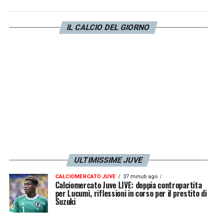
Primer, raccontano le vicende del
recupero
di Chiesa
dall’infortunio del gennaio 2022
IL CALCIO DEL GIORNO
fino al ritorno in campo.
Qui
il link per votare
il documentario dedicato all’attaccante della
Juventus.
LA PLAYLIST DELLE NOSTRE TOP NEWS
ULTIMISSIME JUVE
CALCIOMERCATO JUVE
37 minuti ago
Calciomercato Juve LIVE: doppia contropartita
per Lucumì, riflessioni in corso per il prestito di
Suzuki