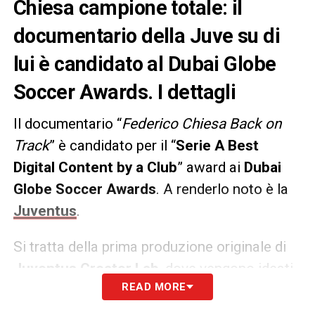
Chiesa campione totale: il
documentario della Juve su di
lui è candidato al Dubai Globe
Soccer Awards. I dettagli
Il documentario “
Federico Chiesa Back on
Track
” è candidato per il “
Serie A Best
Digital Content by a Club
” award ai
Dubai
Globe Soccer Awards
. A renderlo noto è la
Juventus
.
Si tratta della prima produzione originale di
Juventus Creator Lab
, dove vengono ideati
READ MORE
e prendono vita tutti i contenuti digitali del
club. I 75 minuti andati, visibili su Amazon