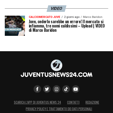
VIDEO
CALCIOMERCATO JUVE
2 giorni ago
Marco Baridon
Juve, cederlo sarebbe un errore! Il mercato si
infiamma, tre nomi caldissimi – Upload | VIDEO
di Marco Baridon
SCARICA L’APP DI JUVENTUS NEWS 24
CONTATTI
REDAZIONE
PRIVACY POLICY E TRATTAMENTO DEI DATI PERSONALI