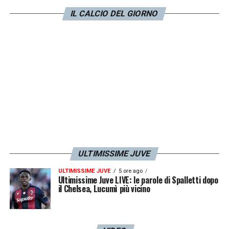
anche se, ad oggi, c’è la perplessità del
IL CALCIO DEL GIORNO
modulo: nella Juve, infatti, col 352 non è
riuscito ad esprimersi. Ma Conte potrebbe
fare 3421 o 343 e metterlo nelle condizioni
ideali per rendere. Ad oggi, comunque, la
priorità del Napoli è rinnovare Kvaratskhelia
che, salvo imprevisti, vedrà il suo ingaggio
salire fino a 5 milioni di euro a stagione».
LA PLAYLIST DELLE NOSTRE TOP NEWS
ULTIMISSIME JUVE
ULTIMISSIME JUVE
5 ore ago
Ultimissime Juve LIVE: le parole di Spalletti dopo
il Chelsea, Lucumì più vicino