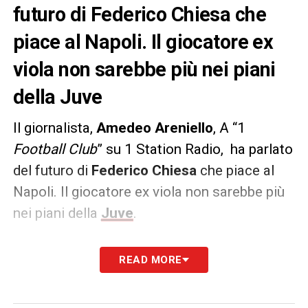
futuro di Federico Chiesa che
piace al Napoli. Il giocatore ex
viola non sarebbe più nei piani
della Juve
Il giornalista,
Amedeo Areniello
, A “1
Football Club
” su 1 Station Radio, ha parlato
del futuro di
Federico Chiesa
che piace al
Napoli. Il giocatore ex viola non sarebbe più
nei piani della
Juve
.
PAROLE
– «Il Napoli è avanti a tutti,
READ MORE
nonostante un rialzo delle quotazioni della
Roma. Chiesa vuole giocare con Conte,