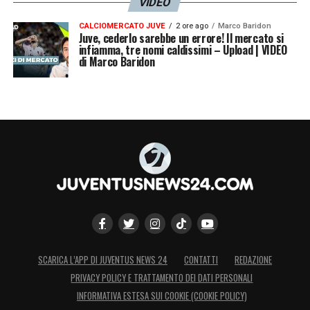
VIDEO
CALCIOMERCATO JUVE
2 ore ago
Marco Baridon
Juve, cederlo sarebbe un errore! Il mercato si
infiamma, tre nomi caldissimi – Upload | VIDEO
di Marco Baridon
SCARICA L’APP DI JUVENTUS NEWS 24
CONTATTI
REDAZIONE
PRIVACY POLICY E TRATTAMENTO DEI DATI PERSONALI
INFORMATIVA ESTESA SUI COOKIE (COOKIE POLICY)