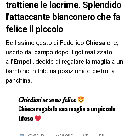
trattiene le lacrime. Splendido
l’attaccante bianconero che fa
felice il piccolo
Bellissimo gesto di Federico
Chiesa
che,
uscito dal campo dopo il gol realizzato
all’
Empoli
, decide di regalare la maglia a un
bambino in tribuna posizionato dietro la
panchina.
𝑪𝒉𝒊𝒆𝒅𝒊𝒎𝒊 𝒔𝒆 𝒔𝒐𝒏𝒐 𝒇𝒆𝒍𝒊𝒄𝒆
Chiesa regala la sua maglia a un piccolo
tifoso