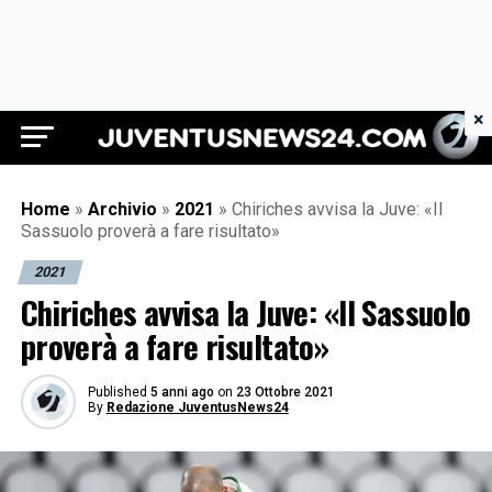
×
Juventus News 24
Home
»
Archivio
»
2021
»
Chiriches avvisa la Juve: «Il
Sassuolo proverà a fare risultato»
2021
Chiriches avvisa la Juve: «Il Sassuolo
proverà a fare risultato»
Published
5 anni ago
on
23 Ottobre 2021
By
Redazione JuventusNews24