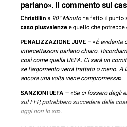
parlano». Il commento sul cas
Christillin
a
90° Minuto
ha fatto il punto
caso plusvalenze
e quello che potrebbe 
PENALIZZAZIONE JUVE –
«
È evidente c
intercettazioni parlano chiaro. Ricordiam
così come quella UEFA. Ci sarà un comi
se l’argomento verrà trattato o meno. A li
ancora una volta viene compromessa
».
SANZIONI UEFA –
«
Se ci fossero degli e
sul FFP, potrebbero succedere delle cose.
oggi non lo so
».