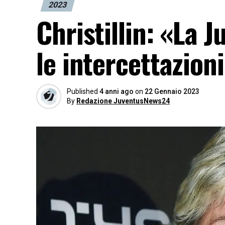
2023
Christillin: «La J
le intercettazion
Published
4 anni ago
on
22 Gennaio 2023
By
Redazione JuventusNews24