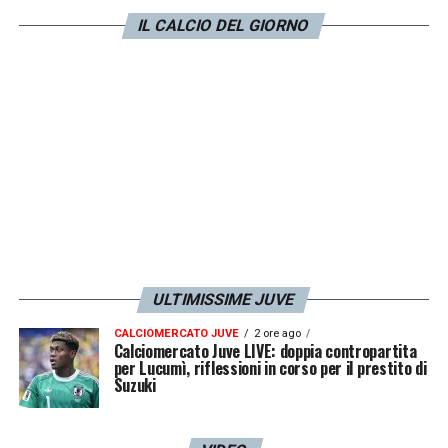
posto, con la
Juventus
che allunga in
IL CALCIO DEL GIORNO
classifica al momentaneo primo posto e
soprattutto in zona Champions
a +9.
LA PLAYLIST DELLE NOSTRE TOP NEWS
ULTIMISSIME JUVE
CALCIOMERCATO JUVE
2 ore ago
Calciomercato Juve LIVE: doppia contropartita
per Lucumì, riflessioni in corso per il prestito di
Suzuki