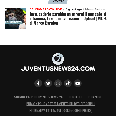
VIDEO
CALCIOMERCATO JUVE
2 giorni ago
Marco Baridon
Juve, cederlo sarebbe un errore! Il mercato si
infiamma, tre nomi caldissimi – Upload | VIDEO
di Marco Baridon
SCARICA L’APP DI JUVENTUS NEWS 24
CONTATTI
REDAZIONE
PRIVACY POLICY E TRATTAMENTO DEI DATI PERSONALI
INFORMATIVA ESTESA SUI COOKIE (COOKIE POLICY)