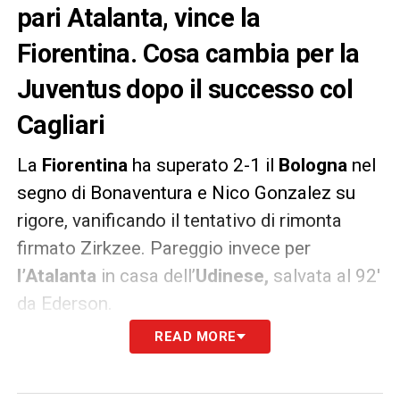
pari Atalanta, vince la
Fiorentina. Cosa cambia per la
Juventus dopo il successo col
Cagliari
La
Fiorentina
ha superato 2-1 il
Bologna
nel
segno di Bonaventura e Nico Gonzalez su
rigore, vanificando il tentativo di rimonta
firmato Zirkzee. Pareggio invece per
l’Atalanta
in casa dell’
Udinese,
salvata al 92′
da Ederson.
READ MORE
Fiorentina e Atalanta salgono entrambe a
20
punti
, rispettivamente al sesto e al quinto