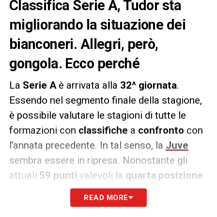
Classifica Serie A, Tudor sta
migliorando la situazione dei
bianconeri. Allegri, però,
gongola. Ecco perché
La
Serie A
è arrivata alla
32^ giornata
.
Essendo nel segmento finale della stagione,
è possibile valutare le stagioni di tutte le
formazioni con
classifiche
a
confronto
con
l’annata precedente. In tal senso, la
Juve
sembra essere in ripresa. Nonostante gli
attuali
59 punti
valevoli la
quarta posizione
Champions League
, la squadra di
READ MORE
Massimiliano Allegri
aveva fatto
meglio
di