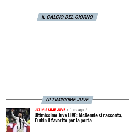
quattro
unità nel campionato 2023/2024.
Ecco il dato ufficiale.
IL CALCIO DEL GIORNO
Classifica
Inter 71 punti (-12 rispetto alla Serie A
2023/24)
*Napoli 65 (+17)
Atalanta 61 (+10)
Juventus 59 (-4)
Bologna 57 (-2)
Lazio 56 (+7)
ULTIMISSIME JUVE
Roma 54 (-4)
Fiorentina 53 (+6)
ULTIMISSIME JUVE
1 ora ago
Ultimissime Juve LIVE: McKennie si racconta,
Milan 51 (-18)
Trubin il favorito per la porta
Torino 40 (-5)