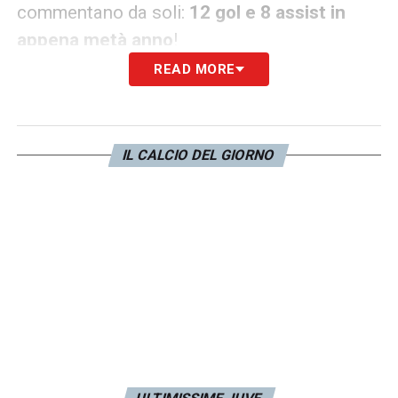
commentano da soli:
12 gol e 8 assist in
appena metà anno
!
READ MORE
Passando a
Jashari
è un centrocampista di
piede mancino classe 2002 con
qualità da
vendere
e il vizio dell’inserimento. Potrebbe
IL CALCIO DEL GIORNO
esserci la possibilità nella prossima stagione
di vederlo nel nostro campionato.
Infine
Jutgla
, prodotto della Cantera del
Barcellona. Il venticinquenne sta vivendo una
stagione abbastanza particolare: quasi mai
titolare in campionato ma una certezza in
Champions League. Attenzione soprattutto
al suo
attacco alla profondità e alla sua