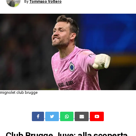
By
Tommaso Vottero
mignolet club brugge
Club Brugge Juve: alla scoperta