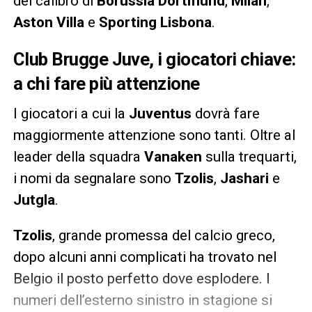
del calibro di
Borussia Dortmund
,
Milan
,
Aston Villa
e
Sporting Lisbona
.
Club Brugge Juve, i giocatori chiave:
a chi fare più attenzione
I giocatori a cui la
Juventus
dovrà fare
maggiormente attenzione sono tanti. Oltre al
leader della squadra
Vanaken
sulla trequarti,
i nomi da segnalare sono
Tzolis
,
Jashari
e
Jutgla
.
Tzolis
, grande promessa del calcio greco,
dopo alcuni anni complicati ha trovato nel
Belgio il posto perfetto dove esplodere. I
numeri dell’esterno sinistro in stagione si