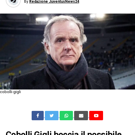
By
Redazione JuventusNews24
cobolli-gigli
Cobolli Gigli boccia il possibile