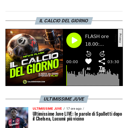
che i nerazzurri hanno vinto meritatamente,
ma contro una squadra molto giovane, che
IL CALCIO DEL GIORNO
giocava bene nonostante l’età media. La
Juventus ha venduto tanti giovani
promettenti, faccio per esempio il nome di
Soulé, ma potrei farne altri e secondo me è
stato un errore. Pensare a giocatori che
costano troppo, come quelli che ha citato,
mi sembra improprio per il momento. Anche
perché c’è sempre da risolvere la questione
dello stipendio a Vlahovic. Far andare via lui
ULTIMISSIME JUVE
per prendere Osimhen non risolverebbe il
ULTIMISSIME JUVE
17 ore ago
problema economico. Il senso
Ultimissime Juve LIVE: le parole di Spalletti dopo
il Chelsea, Lucumì più vicino
d’appartenenza poi si crea puntando su