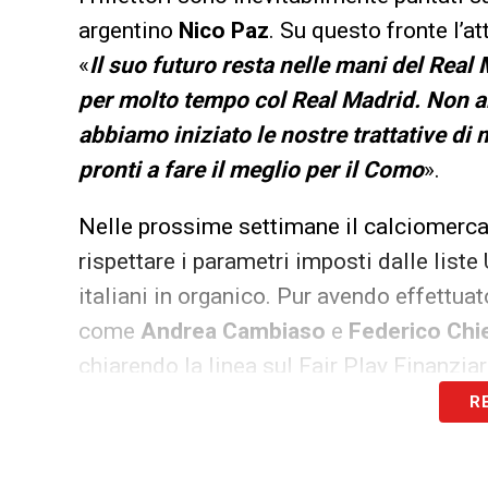
argentino
Nico Paz
. Su questo fronte l’a
«
Il suo futuro resta nelle mani del Rea
per molto tempo col Real Madrid. Non ab
abbiamo iniziato le nostre trattative d
pronti a fare il meglio per il Como
».
Nelle prossime settimane il calciomercat
rispettare i parametri imposti dalle list
italiani in organico. Pur avendo effettuat
come
Andrea Cambiaso
e
Federico Chi
chiarendo la linea sul Fair Play Finanziar
R
Prezzi e FFP:
«
Sono oltre al prezzo che ci si
nostri proprietari sono stati molto chiari: i no