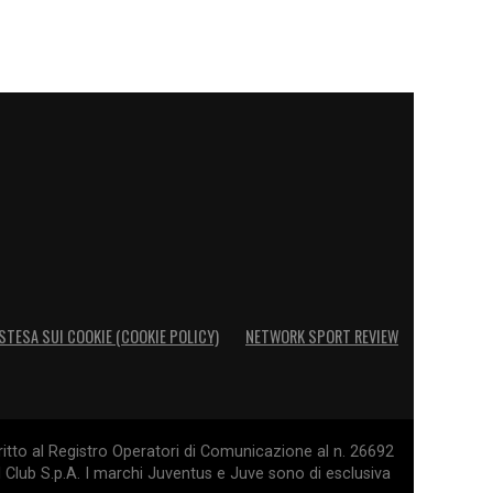
STESA SUI COOKIE (COOKIE POLICY)
NETWORK SPORT REVIEW
itto al Registro Operatori di Comunicazione al n. 26692
l Club S.p.A. I marchi Juventus e Juve sono di esclusiva