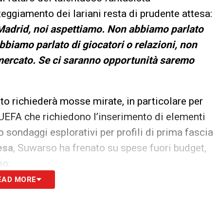
tteggiamento dei lariani resta di prudente attesa:
l Madrid, noi aspettiamo. Non abbiamo parlato
biamo parlato di giocatori o relazioni, non
i mercato. Se ci saranno opportunità saremo
o richiederà mosse mirate, in particolare per
e UEFA che richiedono l’inserimento di elementi
o sondaggi esplorativi per profili di prima fascia
esa
, Suwarso ha frenato su spese fuori budget,
io:
EAD MORE
amo dati. Cerchiamo opportunità, non italiani per forza. FFP? I
stri obiettivi sono in linea, non è un problema per noi
»
.