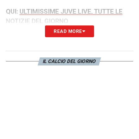
QUI:
ULTIMISSIME JUVE LIVE, TUTTE LE
NOTIZIE DEL GIORNO
READ MORE
Il nuovo corso bianconero non si limiterà
però a una semplice sostituzione di nomi, ma
prevede una totale mutazione filosofica.
IL CALCIO DEL GIORNO
L’intenzione della proprietà è quella di dare
vita a un nuovo assetto e a un’identità più
italiana
, riducendo l’influenza di visioni
estere che non hanno attecchito e
rimettendo al centro menti che conoscano
alla perfezione la storia e il DNA della
Juve
. I
tifosi bianconeri attendono ora l’ufficialità,
attesa a brevissimo, per capire quali saranno