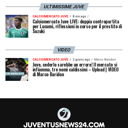
i volti nuovi incaricati di riportare il club ai
ULTIMISSIME JUVE
vertici.
CALCIOMERCATO JUVE
8 ore ago
Calciomercato Juve LIVE: doppia contropartita
per Lucumì, riflessioni in corso per il prestito di
Suzuki
VIDEO
CALCIOMERCATO JUVE
2 giorni ago
Marco Baridon
Juve, cederlo sarebbe un errore! Il mercato si
infiamma, tre nomi caldissimi – Upload | VIDEO
di Marco Baridon