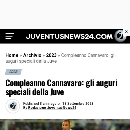
×
Juventus News 24
Home
»
Archivio
»
2023
»
Compleanno Cannavaro: gli
auguri speciali della Juve
2023
Compleanno Cannavaro: gli auguri
speciali della Juve
Published
3 anni ago
on
13 Settembre 2023
By
Redazione JuventusNews24