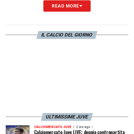
READ MORE
In bianconero Cannavaro ha giocato in due
momenti diversi della carriera (dal 2004 al
2006 e nella stagione 2009-2010) vincendo
IL CALCIO DEL GIORNO
due scudetti
e collezionando
128 presenze
totali.
LA PLAYLIST DELLE NOSTRE TOP NEWS
ULTIMISSIME JUVE
CALCIOMERCATO JUVE
2 ore ago
Calciomercato Juve LIVE: doppia contropartita