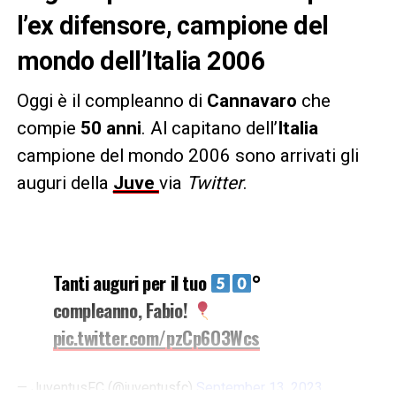
l’ex difensore, campione del
mondo dell’Italia 2006
Oggi è il compleanno di
Cannavaro
che
compie
50 anni
. Al capitano dell’
Italia
campione del mondo 2006 sono arrivati gli
auguri della
Juve
via
Twitter
.
Tanti auguri per il tuo
°
compleanno, Fabio!
pic.twitter.com/pzCp6O3Wcs
— JuventusFC (@juventusfc)
September 13, 2023