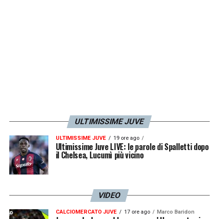
bandiera e molto altro: questo il messaggio
del club bianconero.
LA PLAYLIST DELLE NOSTRE TOP NEWS
ULTIMISSIME JUVE
ULTIMISSIME JUVE
19 ore ago
Ultimissime Juve LIVE: le parole di Spalletti dopo
il Chelsea, Lucumì più vicino
VIDEO
CALCIOMERCATO JUVE
17 ore ago
Marco Baridon