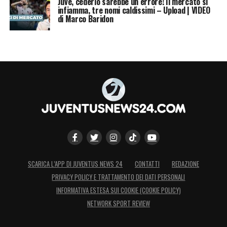
Juve, cederlo sarebbe un errore! Il mercato si
infiamma, tre nomi caldissimi – Upload | VIDEO
di Marco Baridon
SCARICA L’APP DI JUVENTUS NEWS 24
CONTATTI
REDAZIONE
PRIVACY POLICY E TRATTAMENTO DEI DATI PERSONALI
INFORMATIVA ESTESA SUI COOKIE (COOKIE POLICY)
NETWORK SPORT REVIEW