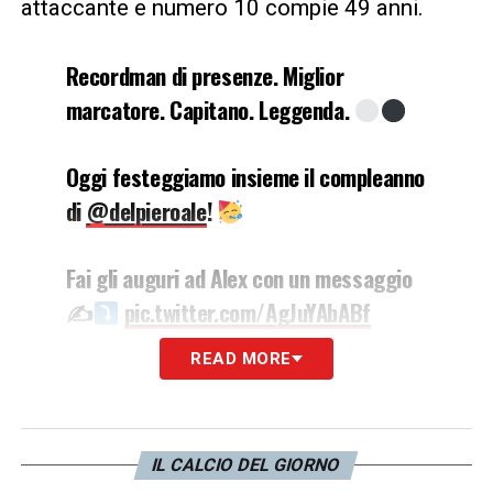
attaccante e numero 10 compie 49 anni.
Recordman di presenze. Miglior
marcatore. Capitano. Leggenda.
Oggi festeggiamo insieme il compleanno
di
@delpieroale
!
Fai gli auguri ad Alex con un messaggio
✍
pic.twitter.com/AgJuYAbABf
READ MORE
— JuventusFC (@juventusfc)
November 9, 2023
IL CALCIO DEL GIORNO
Recordman di gol e presenze, capitano e