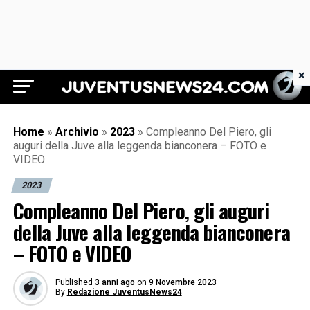
×
Juventus News 24
Home
»
Archivio
»
2023
»
Compleanno Del Piero, gli
auguri della Juve alla leggenda bianconera – FOTO e
VIDEO
2023
Compleanno Del Piero, gli auguri
della Juve alla leggenda bianconera
– FOTO e VIDEO
Published
3 anni ago
on
9 Novembre 2023
By
Redazione JuventusNews24