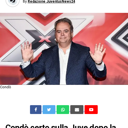
By
Redazione JuventusNews24
Condò
Condò certo sulla Juve dopo la