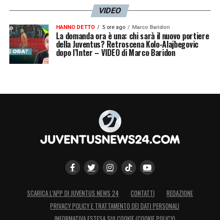
VIDEO
HANNO DETTO
5 ore ago
Marco Baridon
La domanda ora è una: chi sarà il nuovo portiere
della Juventus? Retroscena Kolo-Alajbegovic
dopo l’Inter – VIDEO di Marco Baridon
SCARICA L’APP DI JUVENTUS NEWS 24
CONTATTI
REDAZIONE
PRIVACY POLICY E TRATTAMENTO DEI DATI PERSONALI
INFORMATIVA ESTESA SUI COOKIE (COOKIE POLICY)