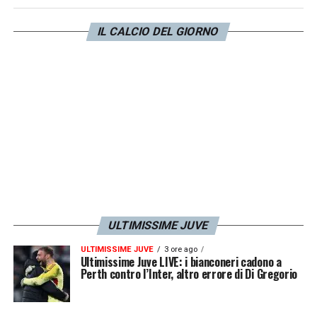
di quelli che sono stati gli acquisti, di
Koopmeiners che sta crescendo, di Douglas
IL CALCIO DEL GIORNO
Luiz, Nico Gonzalez. Questa squadra ha
tanto potenziale».
LA PLAYLIST DELLE NOSTRE TOP NEWS
ULTIMISSIME JUVE
ULTIMISSIME JUVE
3 ore ago
Ultimissime Juve LIVE: i bianconeri cadono a
Perth contro l’Inter, altro errore di Di Gregorio