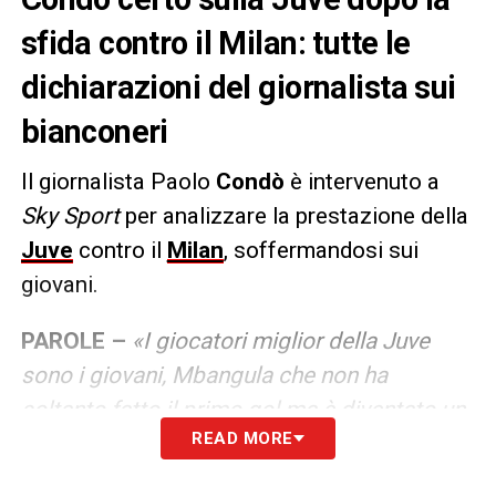
sfida contro il Milan: tutte le
dichiarazioni del giornalista sui
bianconeri
Il giornalista Paolo
Condò
è intervenuto a
Sky Sport
per analizzare la prestazione della
Juve
contro il
Milan
, soffermandosi sui
giovani.
PAROLE –
«I giocatori miglior della Juve
sono i giovani, Mbangula che non ha
soltanto fatto il primo gol ma è diventato un
READ MORE
titolare fisso di questa squadra. Io sto
ancora aspettando il contributo sostanziale