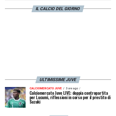
la sensazione è che Vlahovic non entusiasmi
IL CALCIO DEL GIORNO
Thiago Motta. Vediamo se Kolo Muani è
un’attaccane che darà profondità alla
squadra. Vlahovic è una necessaria partenza
a giugno. Milan? Non se lo può permettere»
LA PLAYLIST DELLE NOSTRE TOP NEWS
ULTIMISSIME JUVE
CALCIOMERCATO JUVE
3 ore ago
Calciomercato Juve LIVE: doppia contropartita
per Lucumì, riflessioni in corso per il prestito di
Suzuki