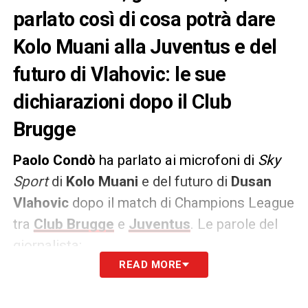
parlato così di cosa potrà dare
Kolo Muani alla Juventus e del
futuro di Vlahovic: le sue
dichiarazioni dopo il Club
Brugge
Paolo Condò
ha parlato ai microfoni di
Sky
Sport
di
Kolo Muani
e del futuro di
Dusan
Vlahovic
dopo il match di Champions League
tra
Club Brugge
e
Juventus
. Le parole del
giornalista:
READ MORE
PAROLE
–
«Sono curioso di vedere che cosa
succederà ora che arriva Kolo Muani perché