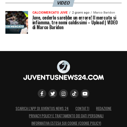
VIDEO
CALCIOMERCATO JUVE
2 giorni ago
Marco Baridon
Juve, cederlo sarebbe un errore! Il mercato si
infiamma, tre nomi caldissimi – Upload | VIDEO
di Marco Baridon
SCARICA L’APP DI JUVENTUS NEWS 24
CONTATTI
REDAZIONE
PRIVACY POLICY E TRATTAMENTO DEI DATI PERSONALI
INFORMATIVA ESTESA SUI COOKIE (COOKIE POLICY)