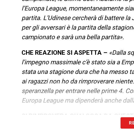
l’Europa League, momentaneamente siam
partita. L’Udinese cercherà di battere l
per gli avversari è la partita della stagi
campionato e sarà una bella partita».
CHE REAZIONE SI ASPETTA –
«Dalla sq
l’impegno massimale c’è stato sia a Empol
stata una stagione dura che ha messo tan
ai ragazzi non ho da rimproverare nient
speranzella per entrare nelle prime 4. C
Europa League ma dipenderà anche dalla R
SI RIMPROVERA QUALCOSA DA QUEST
R
punto di com’è andata l’annata. In tutte l