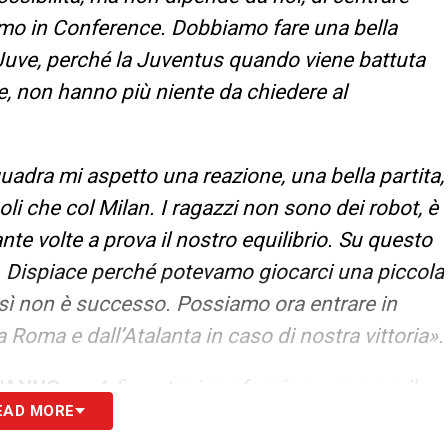
o in Conference. Dobbiamo fare una bella
a Juve, perché la Juventus quando viene battuta
one, non hanno più niente da chiedere al
uadra mi aspetto una reazione, una bella partita,
i che col Milan. I ragazzi non sono dei robot, è
te volte a prova il nostro equilibrio. Su questo
e. Dispiace perché potevamo giocarci una piccola
osì non è successo. Possiamo ora entrare in
oma e dall’Atalanta in caso di nostra vittoria».
’ANNO –
«A fine stagione facciamo sempre il
EAD MORE
e stagioni, sia in quelle vincenti come lo sono