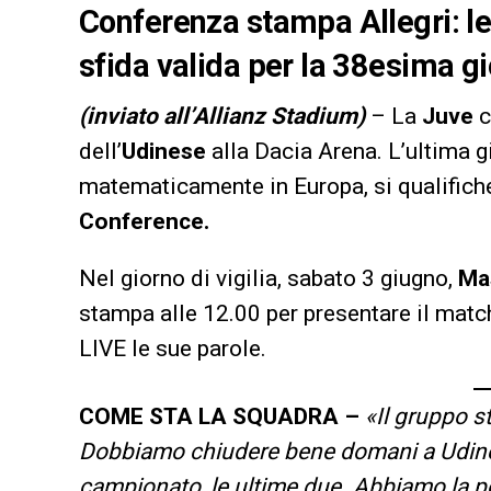
Conferenza stampa Allegri: le 
sfida valida per la 38esima gi
(inviato all’Allianz Stadium)
– La
Juve
c
dell’
Udinese
alla Dacia Arena. L’ultima g
matematicamente in Europa, si qualifich
Conference.
Nel giorno di vigilia, sabato 3 giugno,
Mas
stampa alle 12.00 per presentare il matc
LIVE le sue parole.
COME STA LA SQUADRA –
«Il gruppo s
Dobbiamo chiudere bene domani a Udine,
campionato, le ultime due. Abbiamo la po