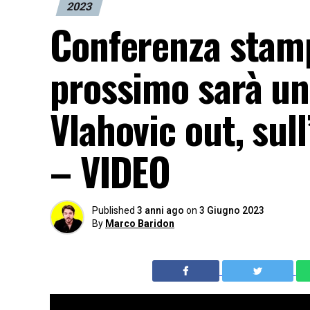
2023
Conferenza stamp
prossimo sarà un
Vlahovic out, sul
– VIDEO
Published
3 anni ago
on
3 Giugno 2023
By
Marco Baridon