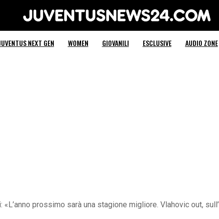
Juventus News 24
JUVENTUS NEXT GEN
WOMEN
GIOVANILI
ESCLUSIVE
AUDIO ZONE
 «L’anno prossimo sarà una stagione migliore. Vlahovic out, sul