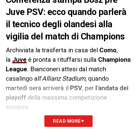
Juve PSV: ecco quando parlerà
il tecnico degli olandesi alla
vigilia del match di Champions
Archiviata la trasferta in casa del
Como
,
la
Juve
è pronta a rituffarsi sulla
Champions
League
. Bianconeri attesi dal match
casalingo all’
Allianz Stadium
, quando
martedì sera arriverà il
PSV
, per
l’andata dei
playoff
della massima competizione
europea.
READ MORE
Programmata per la vigilia la
classica
conferenza stampa di Peter Bosz, tecnico