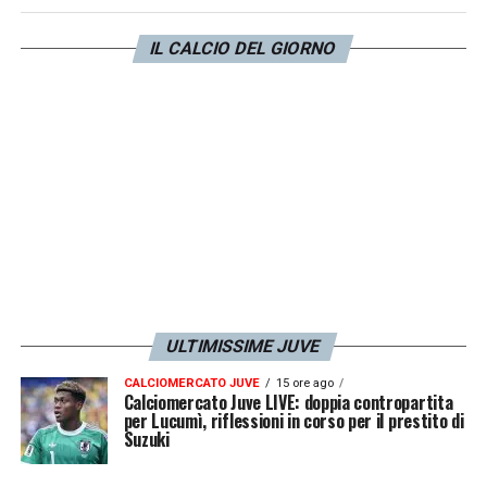
degli olandes, accompagnato da uno dei
suoi calciatori
. Secondo quanto appreso
IL CALCIO DEL GIORNO
da
Juventusnews24
, l’appuntamento è
fissato
alle 17.15 di lunedì 10
febbraio
presso la sala stampa dello stadio .
LA PLAYLIST DELLE NOSTRE TOP NEWS
ULTIMISSIME JUVE
CALCIOMERCATO JUVE
15 ore ago
Calciomercato Juve LIVE: doppia contropartita
per Lucumì, riflessioni in corso per il prestito di
Suzuki