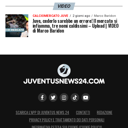
VIDEO
CALCIOMERCATO JUVE
2 giorni ago
Marco Baridon
Juve, cederlo sarebbe un errore! Il mercato si
infiamma, tre nomi caldissimi – Upload | VIDEO
di Marco Baridon
SCARICA L’APP DI JUVENTUS NEWS 24
CONTATTI
REDAZIONE
PRIVACY POLICY E TRATTAMENTO DEI DATI PERSONALI
INFORMATIVA ESTESA SUI COOKIE (COOKIE POLICY)