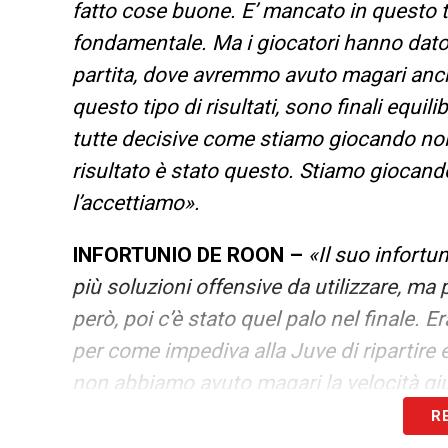
fatto cose buone. E’ mancato in questo 
fondamentale. Ma i giocatori hanno dato t
partita, dove avremmo avuto magari anc
questo tipo di risultati, sono finali equil
tutte decisive come stiamo giocando noi.
risultato è stato questo. Stiamo giocando
l’accettiamo».
INFORTUNIO DE ROON –
«Il suo infort
più soluzioni offensive da utilizzare, ma 
però, poi c’è stato quel palo nel finale.
per come impediva alla Juve di ripartire 
non abbiamo avuto magari la velocità gi
R
COME RESETTARE –
«Ho sempre visto 