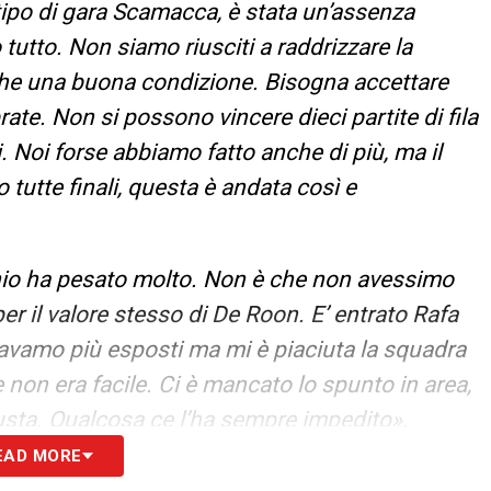
tipo di gara Scamacca, è stata un’assenza
utto. Non siamo riusciti a raddrizzare la
he una buona condizione. Bisogna accettare
ibrate. Non si possono vincere dieci partite di fila
 Noi forse abbiamo fatto anche di più, ma il
 tutte finali, questa è andata così e
unio ha pesato molto. Non è che non avessimo
per il valore stesso di De Roon. E’ entrato Rafa
 Eravamo più esposti ma mi è piaciuta la squadra
e non era facile. Ci è mancato lo spunto in area,
usta. Qualcosa ce l’ha sempre impedito».
EAD MORE
questa Juve quando ci abbiamo giocato pronto.