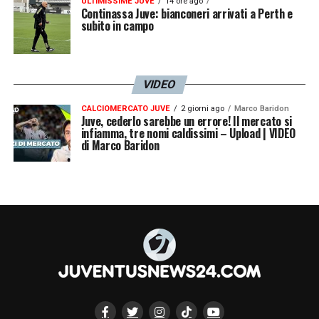
ULTIMISSIME JUVE
14 ore ago
Continassa Juve: bianconeri arrivati a Perth e
subito in campo
LA PLAYLIST DELLE NOSTRE TOP NEWS
VIDEO
CALCIOMERCATO JUVE
2 giorni ago
Marco Baridon
Juve, cederlo sarebbe un errore! Il mercato si
infiamma, tre nomi caldissimi – Upload | VIDEO
di Marco Baridon