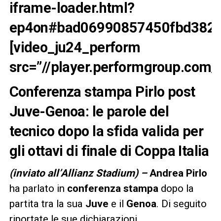
iframe-loader.html?
ep4on#bad06990857450fbd38278
[video_ju24_perform
src=”//player.performgroup.com
Conferenza stampa Pirlo post
Juve-Genoa: le parole del
tecnico dopo la sfida valida per
gli ottavi di finale di Coppa Italia
(inviato all’Allianz Stadium) –
Andrea Pirlo
ha parlato in
conferenza stampa
dopo la
partita tra la sua
Juve
e il
Genoa
. Di seguito
riportate le sue dichiarazioni.