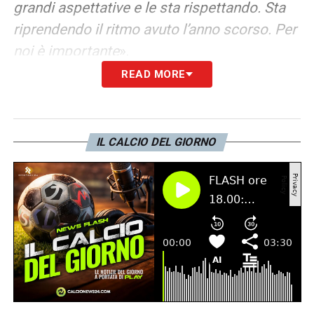
grandi aspettative e le sta rispettando. Sta
riprendendo il ritmo avuto l’anno scorso. Per
noi è importante
».
READ MORE
KULUSEVSKI-MORATA –
«
Hanno avuto
un’ottima intesa, nel primo tempo si sono
cercati, hanno giocato vicini, hanno avuto
IL CALCIO DEL GIORNO
occasioni per fare male al portiere. Si
allenano insieme dall’inizio della stagione,
sanno come trovarsi
».
ESPERIMENTO BERNARDESCHI –
«
Volevo
vedere Bernardeschi da terzino, ce l’avevo in
testa da un po’, avendo sempre partite
ravvicinate. C’era stato poco spazio per