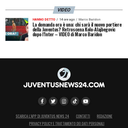
VIDEO
HANNO DETTO
14 ore ago
Marco Baridon
La domanda ora è una: chi sarà il nuovo portiere
della Juventus? Retroscena Kolo-Alajbegovic
dopo l’Inter – VIDEO di Marco Baridon
SCARICA L’APP DI JUVENTUS NEWS 24
CONTATTI
REDAZIONE
PRIVACY POLICY E TRATTAMENTO DEI DATI PERSONALI