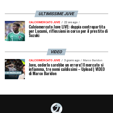
importanti. Ci prepareremo con 11+5 che
sono sicuramente forti».
ULTIMISSIME JUVE
KOLO MUANI –
CALCIOMERCATO JUVE
«Lui e Vlahovic sono forti
22 ore ago
Calciomercato Juve LIVE: doppia contropartita
per Lucumì, riflessioni in corso per il prestito di
entrambi. Kolo mi è piaciuto tanto, non
Suzuki
volevo neanche toglierlo perché ci dava
tanto, mi è piaciuto tanto umanamente. Ha
VIDEO
capito che partita era oggi. Ha corso, lottato,
CALCIOMERCATO JUVE
3 giorni ago
Marco Baridon
fatto gol, una rovesciata bellissima. Ha fatto
Juve, cederlo sarebbe un errore! Il mercato si
infiamma, tre nomi caldissimi – Upload | VIDEO
una partita completa che gli darà umore per
di Marco Baridon
le prossime, ci bisogno di tutti».
DOUGLAS LUIZ DEMOTIVATO? –
«Molto
motivato, professionista. Si è messo a
disposizione, lavora bene. Mi dispiace