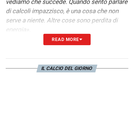
vediamo che succede. Quando sento parlare
di calcoli impazzisco, è una cosa che non
serve a niente. Altre cose sono perdita di
energia».
READ MORE
YILDIZ –
«Era sotto l’asciugamano
nell’intervallo. È troppo buono, ci tiene tanto.
È innamorato del calcio, è puro. Quel gesto
IL CALCIO DEL GIORNO
lo ha capito. Ho visto il video, è stato
strattonato, lui voleva liberarsi, non è stata
una cattiveria ma una via di mezzo che ha
pagato. La sua bontà è una cosa importante,
non ha mai fatto queste cose ma gli farà
scuola. Siamo penalizzati su questo: ci sono
Gatti e Koop infortunati, sono pezzi