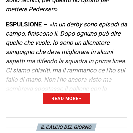
mettere Pedersen».
ESPULSIONE –
«In un derby sono episodi da
campo, finiscono lì. Dopo ognuno può dire
quello che vuole. Io sono un allenatore
sanguigno che deve migliorare in alcuni
aspetti ma difendo la squadra in prima linea.
Ci siamo chiariti, ma il rammarico ce l’ho sul
fallo di mano. Non l’ho ancora visto ma
sembrava spostasse il pallone con la
mano».
READ MORE
4-2-4 –
«In questo momento abbiamo
trovato la strada giusta. Giocando a 3 ci
IL CALCIO DEL GIORNO
mancavano mezze ali di gamba che davano