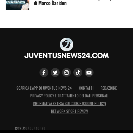
di Marco Baridon
Atalanta-Juventus
8^ Giornata (7 ottobre 2023 ore 18)
Juventus-Torino
9^ Giornata (22 ottobre 2023 ore 20.45)
Milan-Juventus
10^ Giornata (28 ottobre 2023 ore 20.45)
SCARICA L’APP DI JUVENTUS NEWS 24
CONTATTI
REDAZIONE
PRIVACY POLICY E TRATTAMENTO DEI DATI PERSONALI
Juventus-Verona
INFORMATIVA ESTESA SUI COOKIE (COOKIE POLICY)
NETWORK SPORT REVIEW
11^ Giornata (5 novembre 2023 ore 20.45)
gestisci consenso
Fiorentina-Juventus