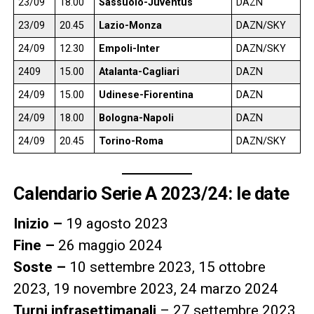
23/09
18.00
Sassuolo-Juventus
DAZN
23/09
20.45
Lazio-Monza
DAZN/SKY
24/09
12.30
Empoli-Inter
DAZN/SKY
2409
15.00
Atalanta-Cagliari
DAZN
24/09
15.00
Udinese-Fiorentina
DAZN
24/09
18.00
Bologna-Napoli
DAZN
24/09
20.45
Torino-Roma
DAZN/SKY
Calendario Serie A 2023/24: le date
Inizio –
19 agosto 2023
Fine –
26 maggio 2024
Soste –
10 settembre 2023, 15 ottobre
2023, 19 novembre 2023, 24 marzo 2024
Turni infrasettimanali
– 27 settembre 2023