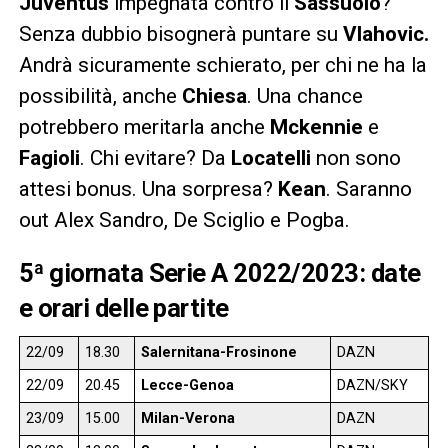
Juventus
impegnata contro il
Sassuolo
?
Senza dubbio bisognerà puntare su
Vlahovic.
Andrà sicuramente schierato, per chi ne ha la
possibilità, anche
Chiesa
. Una chance
potrebbero meritarla anche
Mckennie
e
Fagioli
. Chi evitare? Da
Locatelli
non sono
attesi bonus. Una sorpresa?
Kean
. Saranno
out Alex Sandro, De Sciglio e Pogba.
5ª giornata Serie A 2022/2023: date
e orari delle partite
22/09
18.30
Salernitana-Frosinone
DAZN
22/09
20.45
Lecce-Genoa
DAZN/SKY
23/09
15.00
Milan-Verona
DAZN