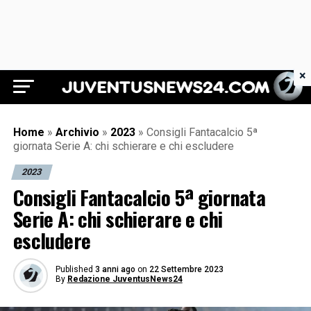
×
Juventus News 24
Home
»
Archivio
»
2023
»
Consigli Fantacalcio 5ª
giornata Serie A: chi schierare e chi escludere
2023
Consigli Fantacalcio 5ª giornata
Serie A: chi schierare e chi
escludere
Published
3 anni ago
on
22 Settembre 2023
By
Redazione JuventusNews24