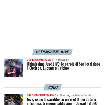
3^ Giornata (3 settembre 2023 ore 20.45)
Empoli-Juventus 0-2
4^ Giornata (16 settembre 2023 ore 15)
Juventus-Lazio 3-1
ULTIMISSIME JUVE
5^ Giornata (23 settembre 2023 ore 18)
ULTIMISSIME JUVE
14 ore ago
Ultimissime Juve LIVE: le parole di Spalletti dopo
Sassuolo-Juventus
il Chelsea, Lucumì più vicino
6^ Giornata (26 settembre 2023 ore 20.45)
VIDEO
Juventus-Lecce
CALCIOMERCATO JUVE
12 ore ago
Marco Baridon
Juve, cederlo sarebbe un errore! Il mercato si
7^ Giornata (1 ottobre 2023 ore 20.45)
infiamma, tre nomi caldissimi – Upload | VIDEO