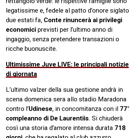
rettangolo verde: le rispettive famiglie sono
legatissime e, fedele al patto d’onore siglato
due estati fa,
Conte rinuncerà ai privilegi
economici
previsti per l’ultimo anno di
ingaggio, senza pretendere transazioni o
ricche buonuscite.
Ultimissime Juve LIVE: le principali notizie
di giornata
L’ultimo valzer della sua gestione andrà in
scena domenica sera allo stadio Maradona
contro l’
Udinese
, in concomitanza con il
77°
compleanno di De Laurentiis
. Si chiuderà
così una storia d’amore intensa durata
718
giorni
, che ha regalato al club azzurro