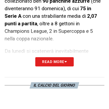
collezionato ben
90 panchine azzurre
(che
diventeranno 91 domenica), di cui
75 in
Serie A
con una strabiliante media di
2,07
punti a partita
, oltre a 8 gettoni in
Champions League, 2 in Supercoppa e 5
nella coppa nazionale.
Da lunedì si scatenerà inevitabilmente
il
toto-panchine
. Antonio Conte, dominatore
READ MORE
degli ultimi sedici anni del calcio italiano
insieme a Massimiliano Allegri, diventerà il
pezzo pregiatissimo del calciomercato. Se
IL CALCIO DEL GIORNO
per il tecnico non è esclusa la suggestione di
un ritorno in
Nazionale
, i riflettori sono
accesi soprattutto sulle big del campionato.