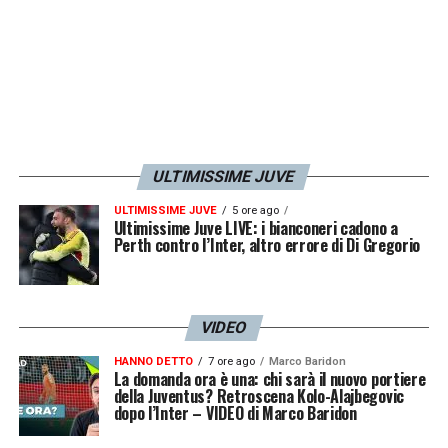
In particolare sulla Juventus:
qualora la
proprietà decidesse di interrompere
bruscamente il deludente progetto di
Luciano Spalletti
, il nome dell’ex capitano
bianconero — che a Torino ha vinto tutto
collezionando da calciatore
418 presenze e
ULTIMISSIME JUVE
43 gol
, prima di firmare
tre scudetti
ULTIMISSIME JUVE
5 ore ago
consecutivi
da allenatore tra il 2011 e il
Ultimissime Juve LIVE: i bianconeri cadono a
Perth contro l’Inter, altro errore di Di Gregorio
2014 — tornerebbe prepotentemente di
moda alla Continassa.
VIDEO
LA PLAYLIST DELLE NOSTRE TOP NEWS
HANNO DETTO
7 ore ago
Marco Baridon
La domanda ora è una: chi sarà il nuovo portiere
della Juventus? Retroscena Kolo-Alajbegovic
dopo l’Inter – VIDEO di Marco Baridon