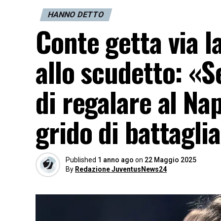
HANNO DETTO
Conte getta via l
allo scudetto: «S
di regalare al Nap
grido di battaglia
Published
1 anno ago
on
22 Maggio 2025
By
Redazione JuventusNews24