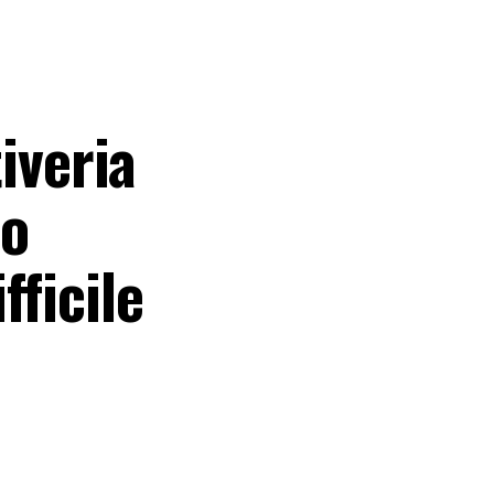
tiveria
lo
fficile