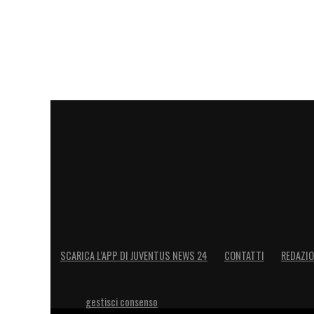
SCARICA L’APP DI JUVENTUS NEWS 24
CONTATTI
REDAZI
gestisci consenso