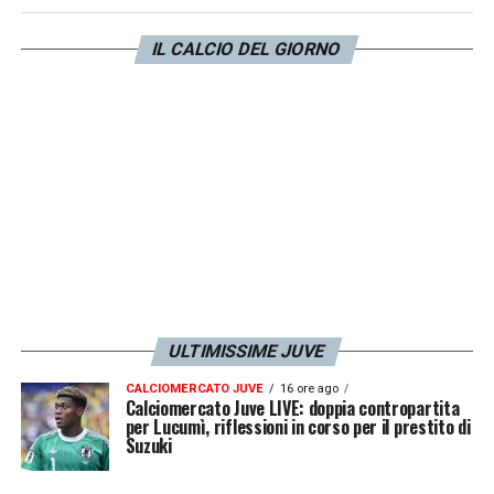
il contratto di Tudor entro il 30 luglio
pagando una penale. Staremo a vedere.
IL CALCIO DEL GIORNO
LA PLAYLIST DELLE NOSTRE TOP NEWS
ULTIMISSIME JUVE
CALCIOMERCATO JUVE
16 ore ago
Calciomercato Juve LIVE: doppia contropartita
per Lucumì, riflessioni in corso per il prestito di
Suzuki