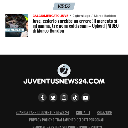
VIDEO
CALCIOMERCATO JUVE
2 giorni ago
Marco Baridon
Juve, cederlo sarebbe un errore! Il mercato si
infiamma, tre nomi caldissimi – Upload | VIDEO
di Marco Baridon
SCARICA L’APP DI JUVENTUS NEWS 24
CONTATTI
REDAZIONE
PRIVACY POLICY E TRATTAMENTO DEI DATI PERSONALI
INFORMATIVA ESTESA SUI COOKIE (COOKIE POLICY)