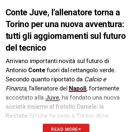
Conte Juve, l’allenatore torna a
Torino per una nuova avventura:
tutti gli aggiornamenti sul futuro
del tecnico
Arrivano importanti novità sul futuro di
Antonio
Conte
fuori dal rettangolo verde.
Secondo quanto riportato da
Calcio e
Finanza
, l’allenatore del
Napoli
, fortemente
accostato alla
Juve
, ha fondato una nuova
società insieme al fratello Daniele: la
Restate
Srl che ha sede a Torino, dove
entrambi
risultano residenti.
READ MORE