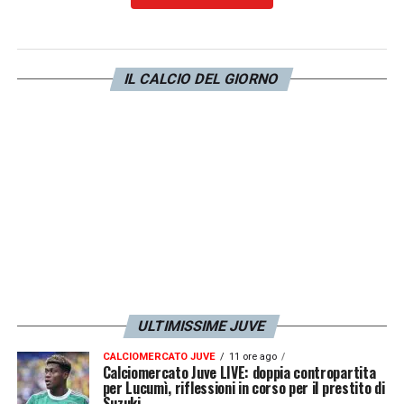
Una società che ha come obiettivo
l’assunzione, la detenzione e la gestione di
partecipazioni in altre società, sia italiane
IL CALCIO DEL GIORNO
che estere, e l’offerta di servizi di
coordinamento tecnico e finanziario.
Chissà
che anche il futuro in panchina possa
essere di nuovo a Torino…
LA PLAYLIST DELLE NOSTRE TOP NEWS
ULTIMISSIME JUVE
CALCIOMERCATO JUVE
11 ore ago
Calciomercato Juve LIVE: doppia contropartita
per Lucumì, riflessioni in corso per il prestito di
Suzuki