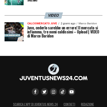
VIDEO
CALCIOMERCATO JUVE
2 giorni ago
Marco Baridon
Juve, cederlo sarebbe un errore! Il mercato si
infiamma, tre nomi caldissimi – Upload | VIDEO
di Marco Baridon
SCARICA L’APP DI JUVENTUS NEWS 24
CONTATTI
REDAZIONE