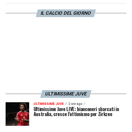
League
per provare a tenersi la panchina
IL CALCIO DEL GIORNO
bianconera ben consapevole che la Juve
potrebbe cambiare a prescindere. Il suo
futuro dipende anche dalla possibilità del
club di arrivare a Conte.
LA PLAYLIST DELLE NOSTRE TOP NEWS
ULTIMISSIME JUVE
ULTIMISSIME JUVE
2 ore ago
Ultimissime Juve LIVE: bianconeri sbarcati in
Australia, cresce l’ottimismo per Zirkzee