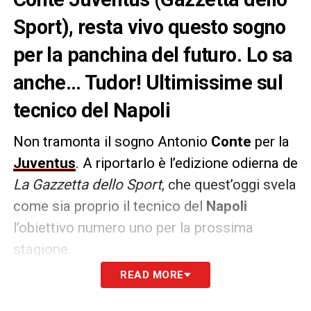
Sport), resta vivo questo sogno
per la panchina del futuro. Lo sa
anche… Tudor! Ultimissime sul
tecnico del Napoli
Non tramonta il sogno Antonio
Conte
per la
Juventus
. A riportarlo è l’edizione odierna de
La Gazzetta dello Sport
, che quest’oggi svela
come sia proprio il tecnico del
Napoli
l’obiettivo numero uno per la prossima
stagione.
READ MORE
Lo sa benissimo anche
Tudor
, che sogna la
qualificazione alla prossima
Champions