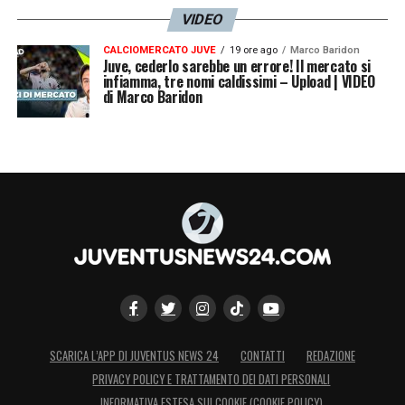
VIDEO
CALCIOMERCATO JUVE
19 ore ago
Marco Baridon
Juve, cederlo sarebbe un errore! Il mercato si
infiamma, tre nomi caldissimi – Upload | VIDEO
di Marco Baridon
SCARICA L’APP DI JUVENTUS NEWS 24
CONTATTI
REDAZIONE
PRIVACY POLICY E TRATTAMENTO DEI DATI PERSONALI
INFORMATIVA ESTESA SUI COOKIE (COOKIE POLICY)