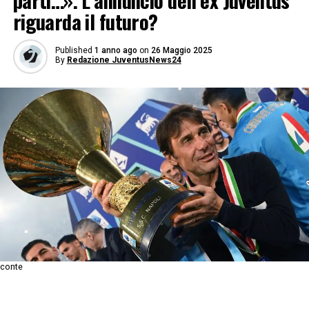
parti…». L’annuncio dell’ex Juventus
riguarda il futuro?
Published
1 anno ago
on
26 Maggio 2025
By
Redazione JuventusNews24
conte