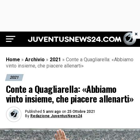
×
Juventus News 24
Home
»
Archivio
»
2021
»
Conte a Quagliarella: «Abbiamo
vinto insieme, che piacere allenarti»
2021
Conte a Quagliarella: «Abbiamo
vinto insieme, che piacere allenarti»
Published
5 anni ago
on
25 Ottobre 2021
By
Redazione JuventusNews24