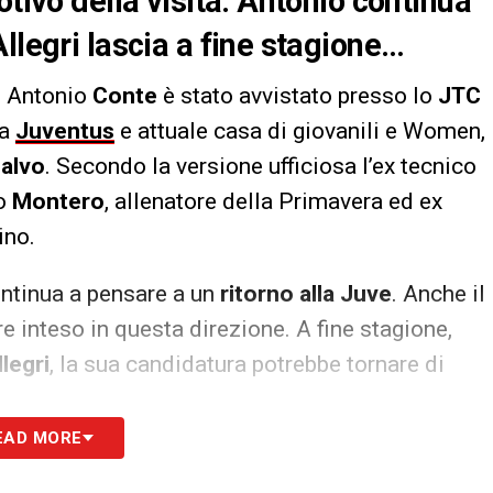
otivo della visita. Antonio continua
llegri lascia a fine stagione…
i Antonio
Conte
è stato avvistato presso lo
JTC
la
Juventus
e attuale casa di giovanili e Women,
alvo
. Secondo la versione ufficiosa l’ex tecnico
lo
Montero
, allenatore della Primavera ed ex
ino.
ontinua a pensare a un
ritorno alla Juve
. Anche il
 inteso in questa direzione. A fine stagione,
llegri
, la sua candidatura potrebbe tornare di
EAD MORE
S