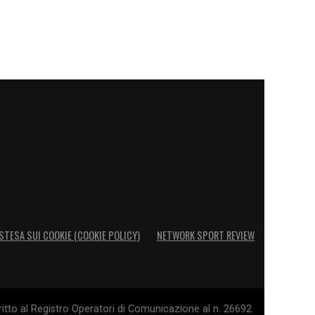
STESA SUI COOKIE (COOKIE POLICY)
NETWORK SPORT REVIEW
itto al Registro Operatori di Comunicazione al n. 26692