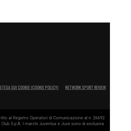
STESA SUI COOKIE (COOKIE POLICY)
NETWORK SPORT REVIEW
itto al Registro Operatori di Comunicazione al n. 26692
l Club S.p.A. I marchi Juventus e Juve sono di esclusiva