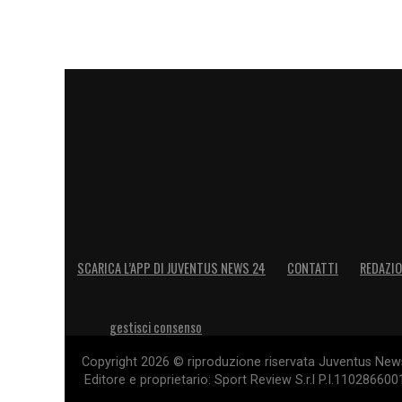
(Empoli),
Fabio Miretti (Juventus)
, Che
(Cagliari)
Attaccanti
: Giuseppe Ambrosino (Catan
Esposito (Spezia), Wilfried Gnonto (Lee
Oristanio (Cagliari).
LA PLAYLIST DELLE NOSTRE TOP NEW
SCARICA L’APP DI JUVENTUS NEWS 24
CONTATTI
REDAZI
gestisci consenso
Copyright 2026 © riproduzione riservata Juventus News 
Editore e proprietario: Sport Review S.r.l P.I.11028660