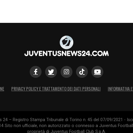
r Ndour (Paris Saint Germain), Matteo Prati
zaro), Lorenzo Colombo (Monza), Francesco Pio
ds United), Luca Koleosho (Burnley), Gaetano Pio
S
ONE
PRIVACY POLICY E TRATTAMENTO DEI DATI PERSONALI
INFORMATIVA E
24 – Registro Stampa Tribunale di Torino n. 45 del 07/09/2021 - Iscr
014 Sito non ufficiale, non autorizzato o connesso a Juventus Footbal
proprietà di Juventus Football Club S.p.A.