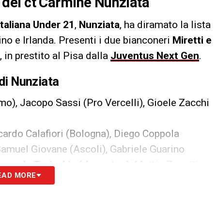
le del ct Carmine Nunziata
italiana Under 21
,
Nunziata
, ha diramato la lista
no e Irlanda. Presenti i due bianconeri
Miretti e
, in prestito al Pisa dalla
Juventus Next Gen
.
 di Nunziata
o), Jacopo Sassi (Pro Vercelli), Gioele Zacchi
ardo Calafiori (Bologna), Diego Coppola
Samuel Giovane (Ascoli), Gabriele Guarino
iccardo Turicchia (Juventus)
, Mattia Zanotti
EAD MORE
oli), Alessandro Bianco (Reggiana), Edoardo
, Giovanni Fabbian (Bologna), Jacopo Fazzini