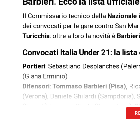
Barbieri. Ecco la lista ufficia
Il Commissario tecnico della
Nazionale 
dei convocati per le gare contro San Mari
Turicchia
: oltre a loro la novità è
Barbieri
Convocati Italia Under 21: la lista
Portieri
: Sebastiano Desplanches (Palerm
(Giana Erminio)
Difensori
:
Tommaso Barbieri (Pisa),
Ricc
(Verona), Daniele Ghilardi (Sampdoria), 
(Empoli), Lorenzo Pirola (Salernitana),
R
R
(Sankt Gallen)
Centrocampisti
: Tommaso Baldanzi (Emp
Bove (Roma), Cesare Casadei (Leicester)