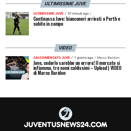
ULTIMISSIME JUVE
17 Kostić
ULTIMISSIME JUVE
57 minuti ago
Continassa Juve: bianconeri arrivati a Perth e
18 Kean
subito in campo
20 Miretti
VIDEO
22 Di Maria
CALCIOMERCATO JUVE
1 giorno ago
Marco Baridon
Juve, cederlo sarebbe un errore! Il mercato si
23 Pinsoglio
infiamma, tre nomi caldissimi – Upload | VIDEO
di Marco Baridon
24 Rugani
25 Rabiot
30 Soulé
32 Paredes