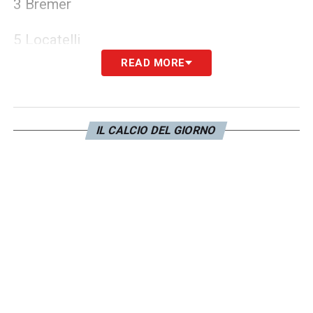
3 Bremer
5 Locatelli
READ MORE
6 Danilo
7 Chiesa
IL CALCIO DEL GIORNO
8 McKennie
11 Cuadrado
12 Alex Sandro
14 Milik
15 Gatti