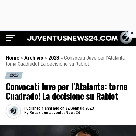
×
Juventus News 24
Home
»
Archivio
»
2023
»
Convocati Juve per l’Atalanta:
torna Cuadrado! La decisione su Rabiot
2023
Convocati Juve per l’Atalanta: torna
Cuadrado! La decisione su Rabiot
Published
4 anni ago
on
22 Gennaio 2023
By
Redazione JuventusNews24