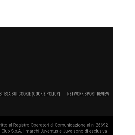
STESA SUI COOKIE (COOKIE POLICY)
NETWORK SPORT REVIEW
itto al Registro Operatori di Comunicazione al n. 26692
l Club S.p.A. I marchi Juventus e Juve sono di esclusiva