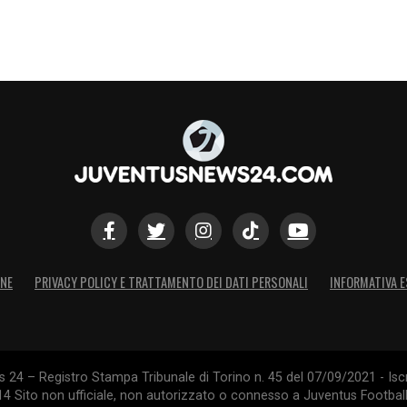
ONE
PRIVACY POLICY E TRATTAMENTO DEI DATI PERSONALI
INFORMATIVA E
24 – Registro Stampa Tribunale di Torino n. 45 del 07/09/2021 - Iscr
014 Sito non ufficiale, non autorizzato o connesso a Juventus Footbal