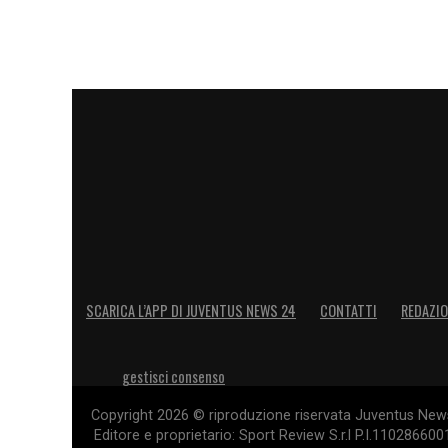
12 Zelezny
13 Turco
15 Savio
16 Pagnucco
17 Giorgi
18 Grosso
SCARICA L’APP DI JUVENTUS NEWS 24
CONTATTI
REDAZI
19 Scienza
23 Bassino
gestisci consenso
Copyright 2026 © riproduzione riservata Juventus News 
25 Ngana
Editore e proprietario: Sport Review S.r.l P.I.11028660