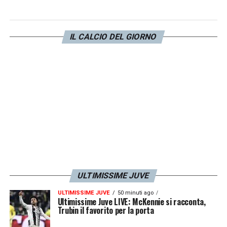
7 Vacca
IL CALCIO DEL GIORNO
8 Ripani
9 Biggi
12 Zelezny
13 Turco
15 Savio
ULTIMISSIME JUVE
16 Pagnucco
ULTIMISSIME JUVE
50 minuti ago
Ultimissime Juve LIVE: McKennie si racconta,
17 Giorgi
Trubin il favorito per la porta