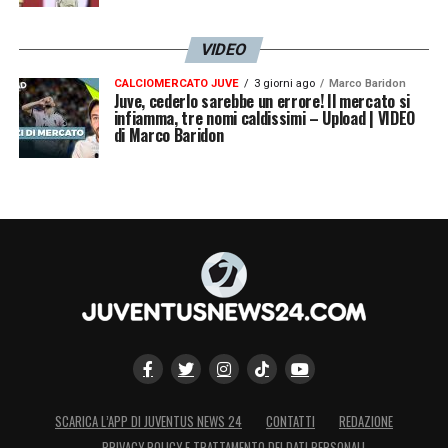
18 Grosso
VIDEO
19 Scienza
CALCIOMERCATO JUVE
3 giorni ago
Marco Baridon
Juve, cederlo sarebbe un errore! Il mercato si
23 Bassino
infiamma, tre nomi caldissimi – Upload | VIDEO
di Marco Baridon
25 Ngana
27 Scarpetta
28 Owusu
29 Crapisto
30 Fuscaldo
31 Gil Puche
SCARICA L’APP DI JUVENTUS NEWS 24
CONTATTI
REDAZIONE
PRIVACY POLICY E TRATTAMENTO DEI DATI PERSONALI