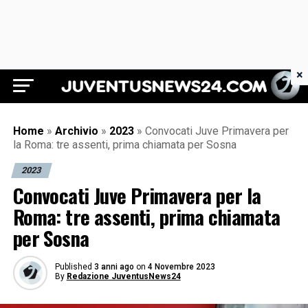
×
Juventus News 24
Home
»
Archivio
»
2023
»
Convocati Juve Primavera per
la Roma: tre assenti, prima chiamata per Sosna
2023
Convocati Juve Primavera per la
Roma: tre assenti, prima chiamata
per Sosna
Published
3 anni ago
on
4 Novembre 2023
By
Redazione JuventusNews24