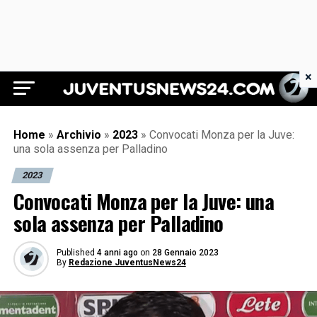
×
Juventus News 24
Home
»
Archivio
»
2023
»
Convocati Monza per la Juve:
una sola assenza per Palladino
2023
Convocati Monza per la Juve: una
sola assenza per Palladino
Published
4 anni ago
on
28 Gennaio 2023
By
Redazione JuventusNews24