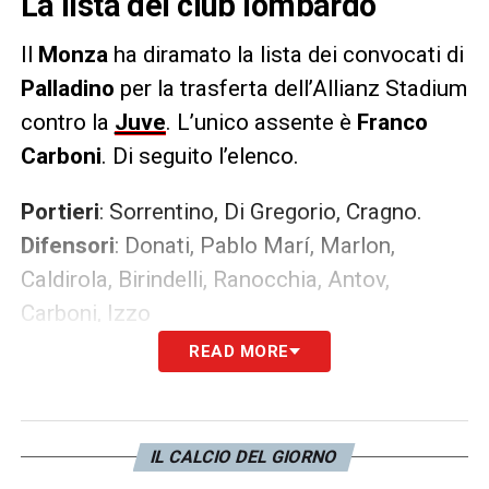
La lista del club lombardo
Il
Monza
ha diramato la lista dei convocati di
Palladino
per la trasferta dell’Allianz Stadium
contro la
Juve
. L’unico assente è
Franco
Carboni
. Di seguito l’elenco.
Portieri
: Sorrentino, Di Gregorio, Cragno.
Difensori
: Donati, Pablo Marí, Marlon,
Caldirola, Birindelli, Ranocchia, Antov,
Carboni, Izzo
Centrocampisti
: Rovella, Machin, Barberis,
READ MORE
Valoti, Sensi, Colpani, Carlos Augusto,
Pessina
Attaccanti
: Gytkjaer, Caprari, Petagna, Mota
IL CALCIO DEL GIORNO
Carvalho, D’Alessandro, Ciurria.