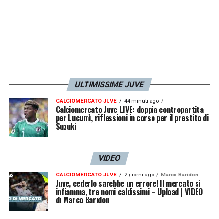
Portieri
: Israel, Paleari, Siviero
Difensori
: Biraghi, Coco, Ebosse, Ismajli,
Lazaro, Nkounkou, Obrador, Pedersen, Pellini
Centrocampisti
: Casadei, Gineitis, Ilic, Ilkhan,
ULTIMISSIME JUVE
Prati, Tameze, Vlasic
CALCIOMERCATO JUVE
44 minuti ago
Calciomercato Juve LIVE: doppia contropartita
Attaccanti
per Lucumì, riflessioni in corso per il prestito di
: Adams, Gabellini, Kulenovic, Njie,
Suzuki
Simeone, Zapata
VIDEO
LA PLAYLIST DELLE NOSTRE TOP NEWS
CALCIOMERCATO JUVE
2 giorni ago
Marco Baridon
Juve, cederlo sarebbe un errore! Il mercato si
infiamma, tre nomi caldissimi – Upload | VIDEO
di Marco Baridon