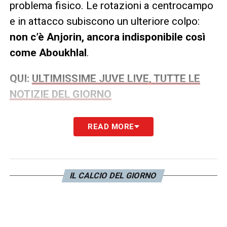
problema fisico. Le rotazioni a centrocampo
e in attacco subiscono un ulteriore colpo:
non c’è Anjorin, ancora indisponibile così
come Aboukhlal
.
QUI:
ULTIMISSIME JUVE LIVE, TUTTE LE
NOTIZIE DEL GIORNO
Per sopperire alle assenze e premiare il
READ MORE
percorso delle giovanili, sono stati
aggregati
dalla Primavera Pellini e Gabellini
, pronti a
vivere l’emozione della prima squadra in una
IL CALCIO DEL GIORNO
notte così speciale. I giovani talenti
rappresentano forze fresche e imprevedibili
per l’undici granata.