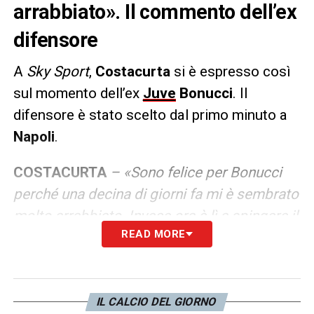
arrabbiato». Il commento dell’ex
difensore
A
Sky Sport
,
Costacurta
si è espresso così
sul momento dell’ex
Juve
Bonucci
. Il
difensore è stato scelto dal primo minuto a
Napoli
.
COSTACURTA
– «Sono felice per Bonucci
perché una decina di giorni fa mi è sembrato
molto arrabbiato. Invece ora è lì a spingere il
READ MORE
gruppo durante il riscaldamento
».
LA PLAYLIST DELLE NOSTRE TOP NEWS
IL CALCIO DEL GIORNO