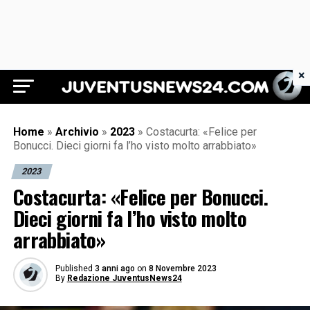
×
Juventus News 24
Home
»
Archivio
»
2023
»
Costacurta: «Felice per
Bonucci. Dieci giorni fa l’ho visto molto arrabbiato»
2023
Costacurta: «Felice per Bonucci.
Dieci giorni fa l’ho visto molto
arrabbiato»
Published
3 anni ago
on
8 Novembre 2023
By
Redazione JuventusNews24