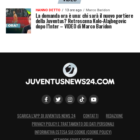
HANNO DETTO
13 ore ago
Marco Baridon
La domanda ora è una: chi sarà il nuovo portiere
della Juventus? Retroscena Kolo-Alajbegovic
dopo l’Inter – VIDEO di Marco Baridon
SCARICA L’APP DI JUVENTUS NEWS 24
CONTATTI
REDAZIONE
PRIVACY POLICY E TRATTAMENTO DEI DATI PERSONALI
INFORMATIVA ESTESA SUI COOKIE (COOKIE POLICY)