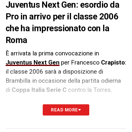
Juventus Next Gen: esordio da
Pro in arrivo per il classe 2006
che ha impressionato con la
Roma
È arrivata la prima convocazione in
Juventus Next Gen
per Francesco
Crapisto
:
il classe 2006 sarà a disposizione di
Brambilla in occasione della partita odierna
di
Coppa Italia Serie C
contro la Torres.
Crapisto è un centrocampista offensivo che
READ MORE
fa parte della rosa della
Primavera
e che si è
messo in mostra nell’ultima gara con la