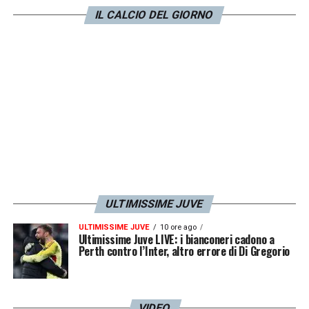
Roma
con giocate di alta classe. Per lui
IL CALCIO DEL GIORNO
molto presto potrebbe arrivare l’esordio nel
calcio professionistico.
LA PLAYLIST DELLE NOSTRE TOP NEWS
ULTIMISSIME JUVE
ULTIMISSIME JUVE
10 ore ago
Ultimissime Juve LIVE: i bianconeri cadono a
Perth contro l’Inter, altro errore di Di Gregorio
VIDEO